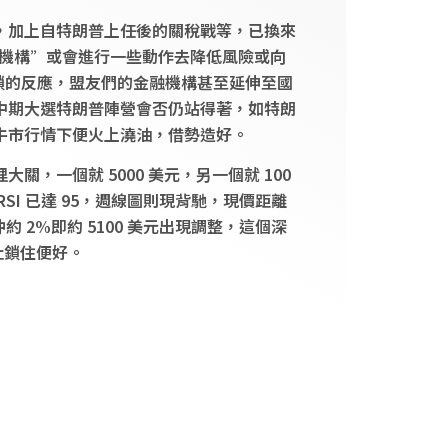
，加上自特朗普上任後的關稅戰等，已換來
方機構”或會進行一些動作去降低風險或向
起連鎖的反應，盟友們的金融機構甚至延伸至國
中期大選特朗普陣營會否仍站得著，如特朗
牛市行情下便火上澆油，借勢造好。
一個就 5000 美元，另一個就 100
I 已達 95，週線圖則現背馳，現價距離
約 2%即約 5100 美元出現調整，這個深
吐鎖住便好。