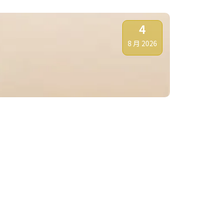
4
8 月 2026
金價仍宜趁反