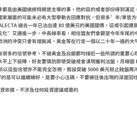
件都是由美國總統特朗普主導的事，他的目的或者部份得到滿足
國家層面的可能未必有大型舉動去回應對抗，但很多”半/準官
LECTA 過去一年已沽出達 80 億美元的美國國債，這或引
元化”又邁進一步，中長線來看，相信盟友們會觀望今年年尾的
歐洲的沖突只會有增無減。黃金等在行走一個以二十年一遇的大
多的信號參考，不過黃金及白銀都均接近一些所謂的重要心理大關，
平上下設陣，好友要慎防即使突破或會湧現獲利沽盤，月線圖 RS
，所以這些信號亦不能完全忽視，假設突破 5000 美元殺止蝕盤再沖
線睇好的是可以繼續睇好，是要小心注碼，不要被往後出現的深度回
資依據，不涉及任何投資建議或邀約