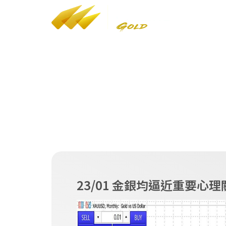
YT
/
FB
/
IG
香港海關貴金屬及寶石經銷商（A類）
註冊編號：A-B-24-02-05268
LEI：9845005B08C9AF4J7F77
財經評論
23/01 金銀均逼近重要心