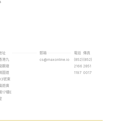
件
地址
郵箱
電話
傳真
香港九
cs@maxonline.io
(852)
(852)
龍觀塘
2166
2851
鴻圖道
1197
0017
83號東
瀛遊廣
場17樓E
室