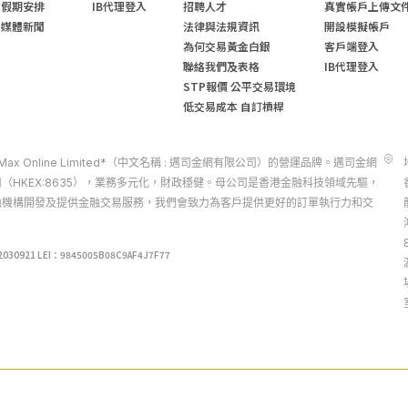
假期安排
IB代理登入
招聘人才
真實帳戶上傳文
媒體新聞
法律與法規資訊
開設模擬帳戶
為何交易黃金白銀
客戶端登入
聯絡我們及表格
IB代理登入
STP報價 公平交易環境
低交易成本 自訂槓桿
d 是 Max Online Limited*（中文名稱 : 邁司金網有限公司）的營運品牌。邁司金網
（HKEX:8635），業務多元化，財政穩健。母公司是香港金融科技領域先驅，
融機構開發及提供金融交易服務，我們會致力為客戶提供更好的訂單執行力和交
21 LEI：9845005B08C9AF4J7F77