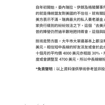
自年初開始，委內瑞拉、伊朗及格陵蘭事
的就是傳統盟友對美國的不信任，就有關
美方表示不滿。瑞典最大的私人養老基金 A
家央行級別的紛紛效法之下，這個“去美
普的陣營仍然過半數地把持兩會，這個與
技術走勢方面，大牛市大單邊基本上都沒有很
美元，相信短中長線的好友淡友或會於此水
十個月的平均價 4000 美元亦相距 30%
度或會調整至 4700 美元，所以中長
*免責聲明
：以上資料僅供學術參考並非投