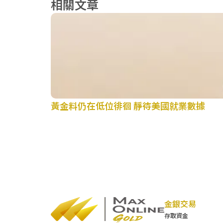
相關文章
黃金料仍在低位徘徊 靜待美國就業數據
金銀交易
存取資金