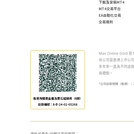
下載及安裝MT4
MT4交易平台
EA自動化交易
交易規則
Max Online Gol
母公司是香港上市公司
多年來一直為不同金
易體驗。
*公司註冊號碼（香港）：20309
香港海關貴金屬及寶石經銷商（A類）
註冊編號：A-B-24-02-05268
場外式黃金/白銀交易的風險：