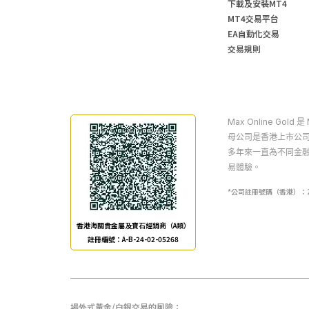
下載及安裝MT4
MT4交易平台
EA自動化交易
交易規則
Max Online Gol
母公司是香港上市公司
多年來一直為不同金
易體驗。
*公司註冊號碼（香港）：20309
香港海關貴金屬及寶石經銷商（A類）
註冊編號：A-B-24-02-05268
場外式黃金/白銀交易的風險：