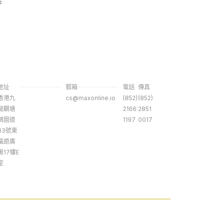
件
地址
郵箱
電話
傳真
香港九
cs@maxonline.io
(852)
(852)
龍觀塘
2166
2851
鴻圖道
1197
0017
83號東
瀛遊廣
場17樓E
室