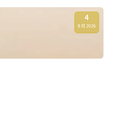
4
8 月 2026
金價仍宜趁反