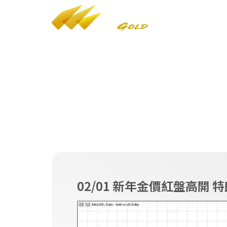
YT
/
FB
/
IG
香港海關貴金屬及寶石經銷商（A類）
註冊編號：A-B-24-02-05268
LEI：9845005B08C9AF4J7F77
財經評論
02/01 新年金價紅盤高開