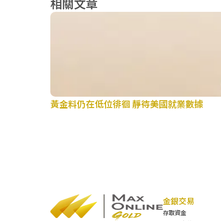
相關文章
黃金料仍在低位徘徊 靜待美國就業數據
金銀交易
存取資金