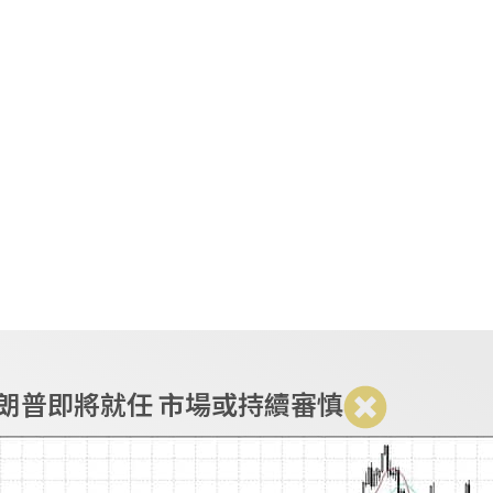
EN
繁
简
金銀交易
要聞及分析
代理合作
 特朗普即將就任 市場或持續審慎