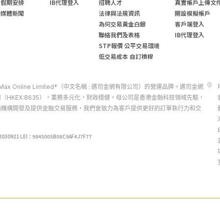
假期安排
IB代理登入
招聘人才
真實帳戶上傳文
媒體新聞
法律與法規資訊
開設模擬帳戶
為何交易黃金白銀
客戶端登入
聯絡我們及表格
IB代理登入
STP報價 公平交易環境
低交易成本 自訂槓桿
d 是 Max Online Limited*（中文名稱 : 邁司金網有限公司）的營運品牌。邁司金網
（HKEX:8635），業務多元化，財政穩健。母公司是香港金融科技領域先驅，
融機構開發及提供金融交易服務，我們會致力為客戶提供更好的訂單執行力和交
21 LEI：9845005B08C9AF4J7F77