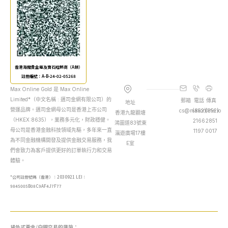
香港海關貴金屬及寶石經銷商（A類）
註冊編號：A-B-24-02-05268
Max Online Gold 是 Max Online
Limited*（中文名稱 : 邁司金網有限公司）的
郵箱
電話
傳真
地址
營運品牌。邁司金網母公司是香港上市公司
cs@maxonline.io
(852)
(852)
香港九龍觀塘
（HKEX:8635），業務多元化，財政穩健。
2166
2851
鴻圖道83號東
母公司是香港金融科技領域先驅，多年來一直
1197
0017
瀛遊廣場17樓
為不同金融機構開發及提供金融交易服務，我
E室
們會致力為客戶提供更好的訂單執行力和交易
體驗。
*公司註冊號碼（香港）：2030921 LEI：
9845005B08C9AF4J7F77
場外式黃金/白銀交易的風險：