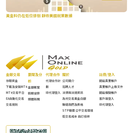
黃金料仍在低位徘徊 靜待美國就業數據
金
金銀交易
要聞及分
代理合作
關於
註冊/登入
存取資金
析
代理合作計
公司簡介
開設真實帳戶
下載及安裝MT4
劃
招聘人才
真實帳戶上傳文件
金銀概覽
MT4交易平台
IB代理登入
法律與法規資訊
開設模擬帳戶
假期安排
EA自動化交易
為何交易黃金白銀
客戶端登入
媒體新聞
交易規則
聯絡我們及表格
IB代理登入
STP報價 公平交易環境
低交易成本 自訂槓桿