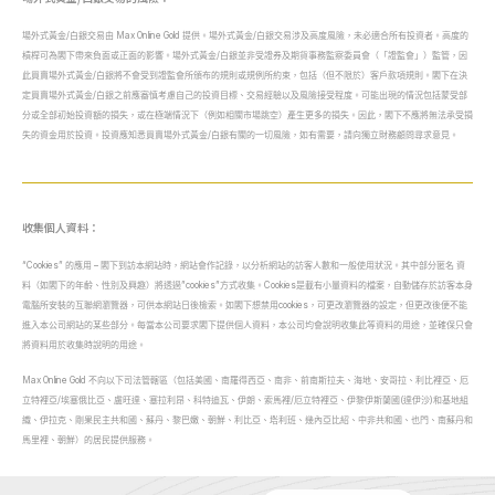
場外式黃金/白銀交易由 Max Online Gold 提供。場外式黃金/白銀交易涉及高度風險，未必適合所有投資者。高度的
槓桿可為閣下帶來負面或正面的影響。場外式黃金/白銀並非受證券及期貨事務監察委員會（「證監會」）監管，因
此買賣場外式黃金/白銀將不會受到證監會所頒布的規則或規例所約束，包括（但不限於）客戶款項規則。閣下在決
定買賣場外式黃金/白銀之前應審慎考慮自己的投資目標、交易經驗以及風險接受程度。可能出現的情況包括蒙受部
分或全部初始投資額的損失，或在極端情況下（例如相關市場跳空）產生更多的損失。因此，閣下不應將無法承受損
失的資金用於投資。投資應知悉買賣場外式黃金/白銀有關的一切風險，如有需要，請向獨立財務顧問尋求意見。
收集個人資料：
“Cookies” 的應用
– 閣下到訪本網站時，網站會作記錄，以分析網站的訪客人數和一般使用狀況。其中部分匿名 資
料（如閣下的年齡、性別及興趣）將透過”cookies”方式收集。Cookies是載有小量資料的檔案，自動儲存於訪客本身
電腦所安裝的互聯網瀏覽器，可供本網站日後檢索。如閣下想禁用cookies，可更改瀏覽器的設定，但更改後便不能
進入本公司網站的某些部分。每當本公司要求閣下提供個人資料，本公司均會說明收集此等資料的用途，並確保只會
將資料用於收集時說明的用途。
Max Online Gold 不向以下司法管轄區（包括美國、南羅得西亞、南非、前南斯拉夫、海地、‎安哥拉、利比裡亞、厄
立特裡亞/埃塞俄比亞、盧旺達、塞拉利昂、科特迪瓦、伊朗、索馬裡/厄立特裡亞、伊黎伊斯蘭國(達伊沙)和基地組
織、伊拉克、剛果民主共和國、蘇丹、黎巴嫩、朝鮮、利比亞、塔利班、幾內亞比‎紹、中非共和國、也門、南蘇丹和
馬里裡、朝鮮）的居民提供服務。