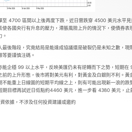
 4700 區間以上後再度下跌，近日曾跌穿 4500 美元水
素使各國央行有升息的壓力，滯脹風險上升的情況下，使債券表
力。
入最後階段，究竟結局是能達成協議還是破裂仍是未知之數，現
銀等要謹慎注碼。
企穩 99 以上水平，反映美匯仍未有逆轉而下之勢，短期在 9
之前的上升形態，後市將對美元有利，對黃金及白銀則不利。黃
能重上日線圖的短期平均線之上，則有可能出現新一浪的跌勢。建議
，短期目標再試近日低點約4460 美元，進一步看 4380 美元，止蝕
投資依據，不涉及任何投資建議或邀約