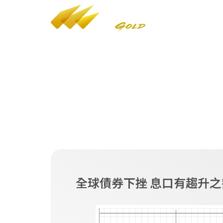
YT
/
FB
/
IG
香港海關貴金屬及寶石經銷商（A類）
註冊編號：A-B-24-02-05268
LEI：9845005B08C9AF4J7F77
財經評論
全球債券下挫 息口有趨升