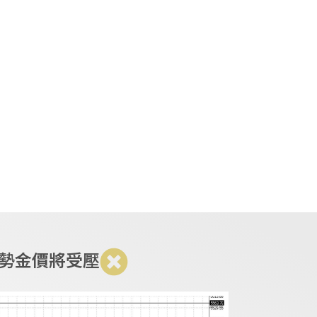
EN
繁
简
金銀交易
要聞及分析
代理合作
之勢金價將受壓