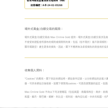
香港海關貴金屬及寶石經銷商（A類）
註冊編號：A-B-24-02-05268
場外式黃金/白銀交易的風險：
場外式黃金/白銀交易由 Max Online Gold 提供。場外式黃金/
不會受到證監會所頒布的規則或規例所約束，包括（但不限於）客戶款項規則
關市場跳空）產生更多的損失。因此，閣下不應將無法承受損失的資金用於投
收集個人資料：
“Cookies” 的應用
– 閣下到訪本網站時，網站會作記錄，以分析網站的訪客人數和
器，可供本網站日後檢索。如閣下想禁用cookies，可更改瀏覽器的設定
Max Online Gold 不向以下司法管轄區（包括美國、南羅得西亞、
和國、蘇丹、黎巴嫩、朝鮮、利比亞、塔利班、幾內亞比‎紹、中非共和國、也