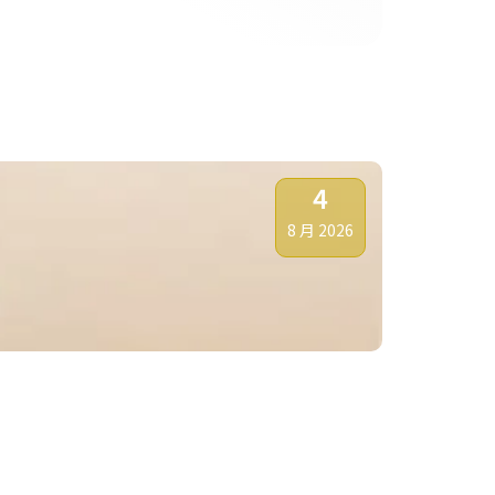
4
8 月 2026
金價仍宜趁反