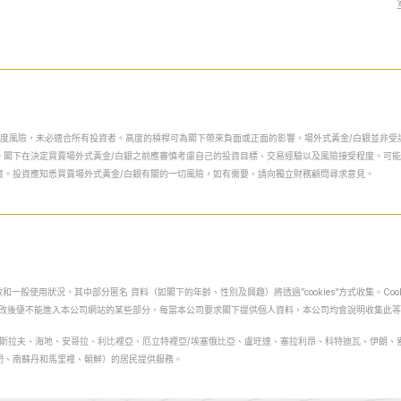
白銀交易涉及高度風險，未必適合所有投資者。高度的槓桿可為閣下帶來負面或正面的影響。場外式黃金/白銀
。閣下在決定買賣場外式黃金/白銀之前應審慎考慮自己的投資目標、交易經驗以及風險接受程度。可
資。投資應知悉買賣場外式黃金/白銀有關的一切風險，如有需要，請向獨立財務顧問尋求意見。
一般使用狀況。其中部分匿名 資料（如閣下的年齡、性別及興趣）將透過”cookies”方式收集。Co
，但更改後便不能進入本公司網站的某些部分。每當本公司要求閣下提供個人資料，本公司均會說明收集此
南非、前南斯拉夫、海地、‎安哥拉、利比裡亞、厄立特裡亞/埃塞俄比亞、盧旺達、塞拉利昂、科特迪瓦、伊朗
門、南蘇丹和馬里裡、朝鮮）的居民提供服務。