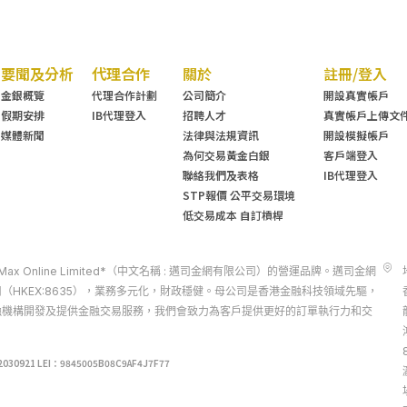
要聞及分析
代理合作
關於
註冊/登入
金銀概覽
代理合作計劃
公司簡介
開設真實帳戶
假期安排
IB代理登入
招聘人才
真實帳戶上傳文
媒體新聞
法律與法規資訊
開設模擬帳戶
為何交易黃金白銀
客戶端登入
聯絡我們及表格
IB代理登入
STP報價 公平交易環境
低交易成本 自訂槓桿
d 是 Max Online Limited*（中文名稱 : 邁司金網有限公司）的營運品牌。邁司金網
（HKEX:8635），業務多元化，財政穩健。母公司是香港金融科技領域先驅，
融機構開發及提供金融交易服務，我們會致力為客戶提供更好的訂單執行力和交
21 LEI：9845005B08C9AF4J7F77