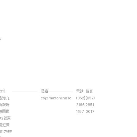
件
地址
郵箱
電話
傳真
香港九
cs@maxonline.io
(852)
(852)
龍觀塘
2166
2851
鴻圖道
1197
0017
83號東
瀛遊廣
場17樓E