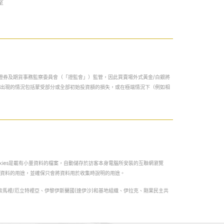
室
並非受證券及期貨事務監察委員會（「證監會」）監管，因此買賣場外式黃金/白銀將
能出現的情況包括蒙受部分或全部初始投資額的損失，或在極端情況下（例如相
okies是載有小量資料的檔案，自動儲存於訪客本身電腦所安裝的互聯網瀏覽
等資料的用途，並確保只會將資料用於收集時說明的用途。
、索馬裡/厄立特裡亞、伊黎伊斯蘭國(達伊沙)和基地組織、伊拉克、剛果民主共