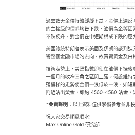
過去數天金價持續緩緩下跌，金價上週反彈至
的主權級的債券均告下跌，油價高企等因
不跌反升，對金價在中短期構成下跌的壓
美國總統特朗普表示美國及伊朗的談判進
響整個金融市場旳去向，故買賣黃金及白
技術走勢上，美匯指數即使在油價下挫後亦能
一個月的收窄三角之區間上落，假設維持
落樓梯的走勢使金價一浪低於一浪，如短期不
附近沽出黃金，即約 4560-4580 沽金
*免責聲明
：以上資料僅供學術參考並非
祝大家交易順風順水!
Max Online Gold 研究部