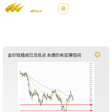
EN
简
繁
财经评论
金价短线或已见低点 本週仍有反弹空间