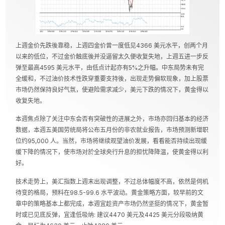
上週金价先跌後靠稳，上週四金价曾一度低见4366 美元水平，创两个月
以来的低位，不过金价触底後并没逼留太久便收复失地，上週五进一步反
弹至最高4595 美元水平，由低点计起亦有5%之升幅。中东局势未有完
全缓和，不过油价技术性跌穿重要支持後，出现走势偏软现象，加上股票
市场仍然保持良好气氛，使避险需求减少，美元下跌的情况下，黄金得以
收复失地。
本週焦点除了关注中东会否有突破性的进展之外，市场亦回归基本的经济
数据，本週五美国劳统局将公布五月份的非农就业报告，市场预测新增职
位约95,000 人。当然，市场将继续观望油价发展，看看能否持续出现缓
缓下降的情况下，使市场对於全球央行升息的担忧降降温，使黄金得以利
好。
技术走势上，美汇指数上週末出现调整，不过总体幅度不高，依然是伺机
待变的格局，预料在98.5-99.6 水平波动。黄金策略方面，较早前的文
章中的策略基本上都完成，本週宜趁资产市场仍然坚挺的情况下，黄金暂
时或已见底反弹，宜逢低吸纳: 建议4470 美元及4425 美元分段吸纳黄