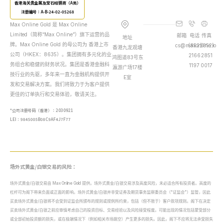
香港海关贵金属及宝石经销商（A类）
注册编号：A-B-24-02-05268
Max Online Gold 是 Max Online
Limited（简称“Max Online”）旗下运营的品
邮箱
电话
传真
地址
牌。Max Online Gold 的母公司为 香港上市
cs@maxonline.io
(852)
(852)
香港九龙观塘
公司（HKEX：8635）。集团拥有多元化的业
2166
2851
鸿图道83号东
务组合和稳健的财务状况。集团是香港金融科
1197
0017
瀛游广场17楼
技行业的先驱，多年来一直为金融机构提供开
E室
发和交易解决方案。我们将致力于为客户提供
更佳的订单执行和交易体验，敬请关注。
*公司注册号码（香港）：2030921
LEI：9845005B08C9AF4J7F77
场外式黄金/白银交易的风险：
场外式黄金/白银交易由 Max Online Gold 提供。场外式黄金/白银交易涉及高度风险，未必适合所有投资者。高度的
杠杆可为阁下带来负面或正面的影响。场外式黄金/白银并非受证券及期货事务监察委员会（“证监会”）监管，因此
买卖场外式黄金/白银将不会受到证监会所颁布的规则或规例所约束，包括（但不限于）客户款项规则。阁下在决定
买卖场外式黄金/白银之前应审慎考虑自己的投资目标、交易经验以及风险接受程度。可能出现的情况包括蒙受部分
或全部初始投资额的损失，或在极端情况下（例如相关市场跳空）产生更多的损失。因此，阁下不应将无法承受损失