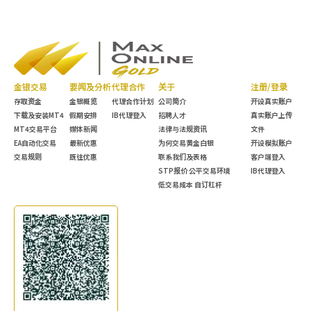
金银交易
要闻及分析
代理合作
关于
注册/登录
存取资金
金银概览
代理合作计划
公司简介
开设真实账户
下载及安装MT4
假期安排
IB代理登入
招聘人才
真实账户上传
MT4交易平台
媒体新闻
法律与法规资讯
文件
EA自动化交易
最新优惠
为何交易黄金白银
开设模拟账户
交易规则
既往优惠
联系我们及表格
客户端登入
STP报价 公平交易环境
IB代理登入
低交易成本 自订杠杆