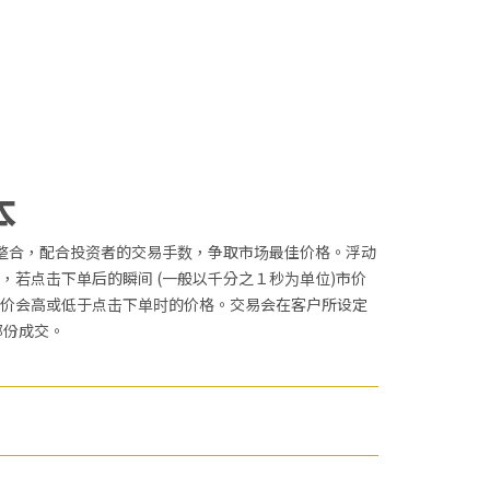
本
th) 作整合，配合投资者的交易手数，争取市场最佳价格。浮动
，若点击下单后的瞬间 (一般以千分之１秒为单位)市价
价会高或低于点击下单时的价格。交易会在客户所设定
部份成交。