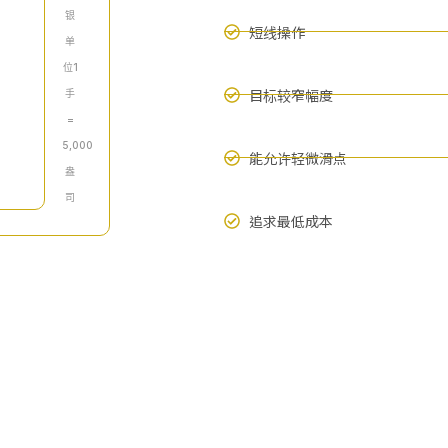
银
短线操作
单
位1
目标较窄幅度
手
=
5,000
能允许轻微滑点
盎
司
追求最低成本