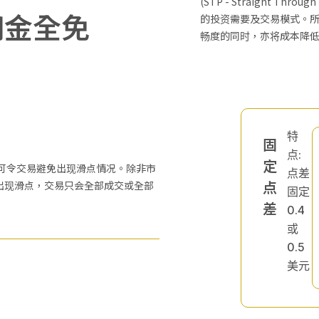
(STP - Straight Th
佣金全免
的投资需要及交易模式。
畅度的同时，亦将成本降
特
固
点:
定
，可令交易避免出现滑点情况。除非市
点差
点
出现滑点，交易只会全部成交或全部
固定
差
0.4
或
0.5
美元