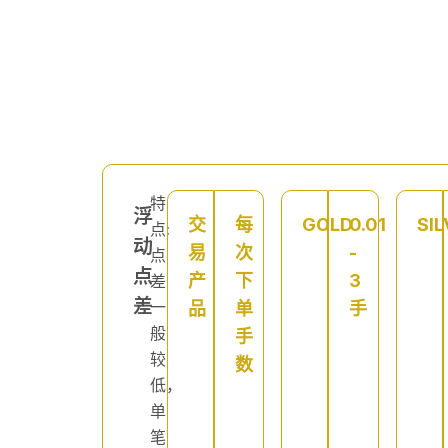
特
浮
交
每
GOLD
0.01
SIL
点:
动
易
次
-
点
点
产
下
3
差
差
一
品
单
手
般
手
较
数
低，
单
笔