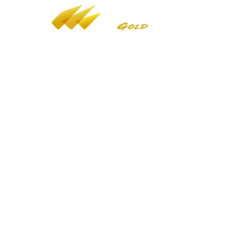
YT
/
FB
/
IG
香港海关贵金属及宝石经销商（A类）
注册号：A-B-24-02-05268
LEI：9845005B08C9AF4J7F77