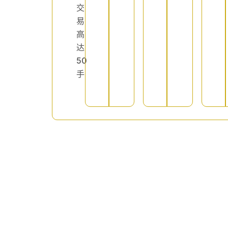
交
易
高
达
50
手