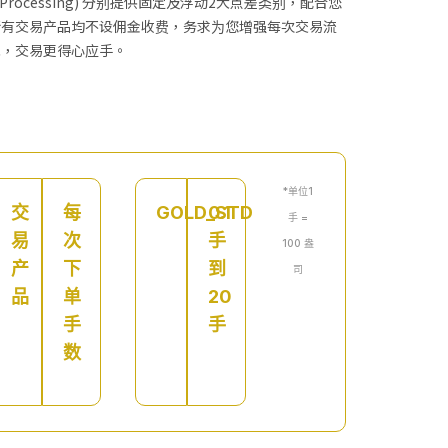
rough Processing) 分别提供固定及浮动2大点差类别，配合您
所有交易产品均不设佣金收费，务求为您增强每次交易流
低，交易更得心应手。
*单位1
交
每
GOLD_STD
0.1
手 =
易
次
手
100 盎
产
下
到
司
品
单
20
手
手
数