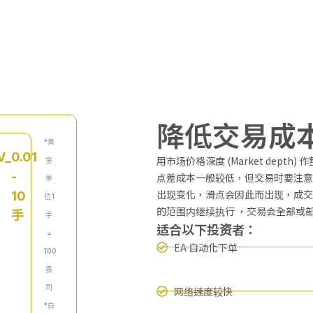
降低交易成
*黄
V_
0.01
用市场价格深度 (Market dep
金
-
点差成本一般较低，但交易时要注意
单
出现变化，滑点会因此而出现，成交
10
位1
的范围内继续执行 ，交易会全部或
手
手
适合以下投资者：
=
EA 自动化下单
100
盎
司
网络速度较快
*白